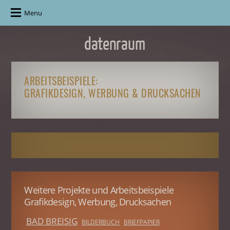
Menu
ARBEITSBEISPIELE:
GRAFIKDESIGN, WERBUNG & DRUCKSACHEN
Weitere Projekte und Arbeitsbeispiele
Grafikdesign, Werbung, Drucksachen
BAD BREISIG
BILDERBUCH
BRIEFPAPIER