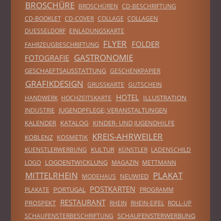
BROSCHÜRE
BROSCHÜREN
CD-BESCHRIFTUNG
CD-BOOKLET
CD-COVER
COLLAGE
COLLAGEN
DUESSELDORF
EINLADUNGSKARTE
FLYER
FOLDER
FAHRZEUGBESCHRIFTUNG
GASTRONOMIE
FOTOGRAFIE
GESCHAEFTSAUSSTATTUNG
GESCHENKPAPIER
GRAFIKDESIGN
GRUSSKARTE
GUTSCHEIN
HOTEL
ILLUSTRATION
HANDWERK
HOCHZEITSKARTE
JUGENDPFLEGE; VERANSTALTUNGEN
INDUSTRIE
KALENDER
KATALOG
KINDER- UND JUGENDHILFE
KREIS-AHRWEILER
KOBLENZ
KOSMETIK
KULTUR
KUENSTLERWERBUNG
KÜNSTLER
LADENSCHILD
LOGOENTWICKLUNG
LOGO
MAGAZIN
METTMANN
MITTELRHEIN
PLAKAT
NEUWIED
MODEHAUS
POSTKARTEN
PORTUGAL
PLAKATE
PROGRAMM
RESTAURANT
PROSPEKT
RHEIN
RHEIN-EIFEL
ROLL-UP
SCHAUFENSTERWERBUNG
SCHAUFENSTERBESCHRIFTUNG