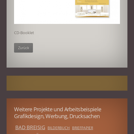
CD-Booklet
Zurück
Weitere Projekte und Arbeitsbeispiele
Grafikdesign, Werbung, Drucksachen
BAD BREISIG
BILDERBUCH
BRIEFPAPIER