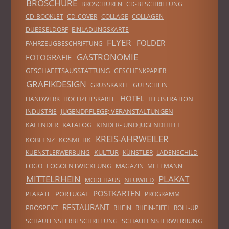
BROSCHÜRE
BROSCHÜREN
CD-BESCHRIFTUNG
CD-BOOKLET
CD-COVER
COLLAGE
COLLAGEN
DUESSELDORF
EINLADUNGSKARTE
FLYER
FOLDER
FAHRZEUGBESCHRIFTUNG
GASTRONOMIE
FOTOGRAFIE
GESCHAEFTSAUSSTATTUNG
GESCHENKPAPIER
GRAFIKDESIGN
GRUSSKARTE
GUTSCHEIN
HOTEL
ILLUSTRATION
HANDWERK
HOCHZEITSKARTE
JUGENDPFLEGE; VERANSTALTUNGEN
INDUSTRIE
KALENDER
KATALOG
KINDER- UND JUGENDHILFE
KREIS-AHRWEILER
KOBLENZ
KOSMETIK
KULTUR
KUENSTLERWERBUNG
KÜNSTLER
LADENSCHILD
LOGOENTWICKLUNG
LOGO
MAGAZIN
METTMANN
MITTELRHEIN
PLAKAT
NEUWIED
MODEHAUS
POSTKARTEN
PORTUGAL
PLAKATE
PROGRAMM
RESTAURANT
PROSPEKT
RHEIN
RHEIN-EIFEL
ROLL-UP
SCHAUFENSTERWERBUNG
SCHAUFENSTERBESCHRIFTUNG