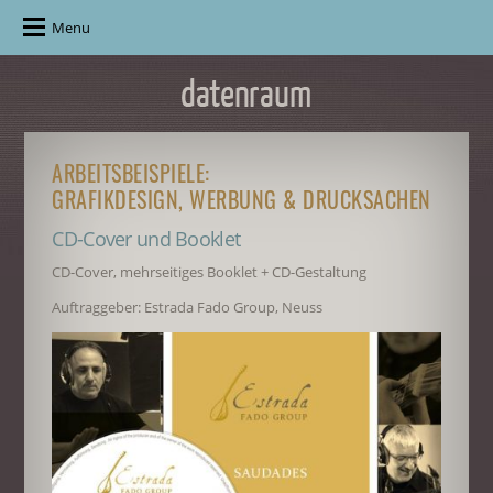
Menu
ARBEITSBEISPIELE:
GRAFIKDESIGN, WERBUNG & DRUCKSACHEN
CD-Cover und Booklet
CD-Cover, mehrseitiges Booklet + CD-Gestaltung
Auftraggeber: Estrada Fado Group, Neuss