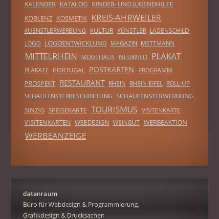
KALENDER
KATALOG
KINDER- UND JUGENDHILFE
KREIS-AHRWEILER
KOBLENZ
KOSMETIK
KULTUR
KUENSTLERWERBUNG
KÜNSTLER
LADENSCHILD
LOGOENTWICKLUNG
LOGO
MAGAZIN
METTMANN
MITTELRHEIN
PLAKAT
NEUWIED
MODEHAUS
POSTKARTEN
PORTUGAL
PLAKATE
PROGRAMM
RESTAURANT
PROSPEKT
RHEIN
RHEIN-EIFEL
ROLL-UP
SCHAUFENSTERWERBUNG
SCHAUFENSTERBESCHRIFTUNG
TOURISMUS
SINZIG
SPEISEKARTE
VISITENKARTE
VISITENKARTEN
WERBEAKTION
WEBDESIGN
WEINGUT
WERBEANZEIGE
datenraum
Büro für Webdesign & Programmierung,
Grafikdesign & Drucksachen