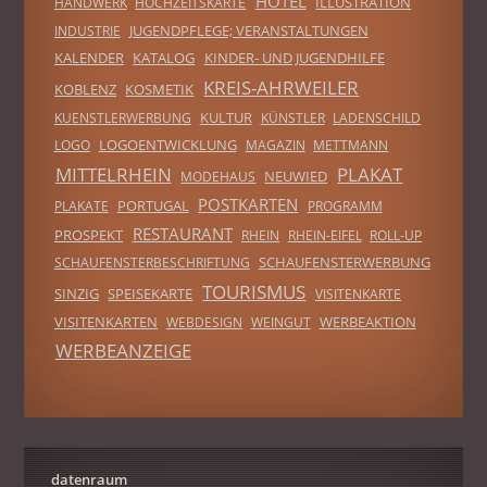
HOTEL
ILLUSTRATION
HANDWERK
HOCHZEITSKARTE
JUGENDPFLEGE; VERANSTALTUNGEN
INDUSTRIE
KALENDER
KATALOG
KINDER- UND JUGENDHILFE
KREIS-AHRWEILER
KOBLENZ
KOSMETIK
KULTUR
KUENSTLERWERBUNG
KÜNSTLER
LADENSCHILD
LOGOENTWICKLUNG
LOGO
MAGAZIN
METTMANN
MITTELRHEIN
PLAKAT
NEUWIED
MODEHAUS
POSTKARTEN
PORTUGAL
PLAKATE
PROGRAMM
RESTAURANT
PROSPEKT
RHEIN
RHEIN-EIFEL
ROLL-UP
SCHAUFENSTERWERBUNG
SCHAUFENSTERBESCHRIFTUNG
TOURISMUS
SINZIG
SPEISEKARTE
VISITENKARTE
VISITENKARTEN
WERBEAKTION
WEBDESIGN
WEINGUT
WERBEANZEIGE
datenraum