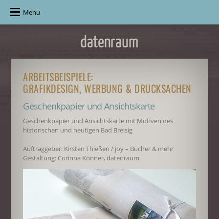
Menu
ARBEITSBEISPIELE:
GRAFIKDESIGN, WERBUNG & DRUCKSACHEN
Geschenkpapier und Ansichtskarte
Geschenkpapier und Ansichtskarte mit Motiven des
historischen und heutigen Bad Breisig
Auftraggeber: Kirsten Thießen / joy – Bücher & mehr
Gestaltung: Corinna Könner, datenraum