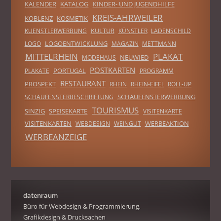
KALENDER
KATALOG
KINDER- UND JUGENDHILFE
KREIS-AHRWEILER
KOBLENZ
KOSMETIK
KULTUR
KUENSTLERWERBUNG
KÜNSTLER
LADENSCHILD
LOGOENTWICKLUNG
LOGO
MAGAZIN
METTMANN
MITTELRHEIN
PLAKAT
NEUWIED
MODEHAUS
POSTKARTEN
PORTUGAL
PLAKATE
PROGRAMM
RESTAURANT
PROSPEKT
RHEIN
RHEIN-EIFEL
ROLL-UP
SCHAUFENSTERWERBUNG
SCHAUFENSTERBESCHRIFTUNG
TOURISMUS
SINZIG
SPEISEKARTE
VISITENKARTE
VISITENKARTEN
WERBEAKTION
WEBDESIGN
WEINGUT
WERBEANZEIGE
datenraum
Büro für Webdesign & Programmierung,
Grafikdesign & Drucksachen