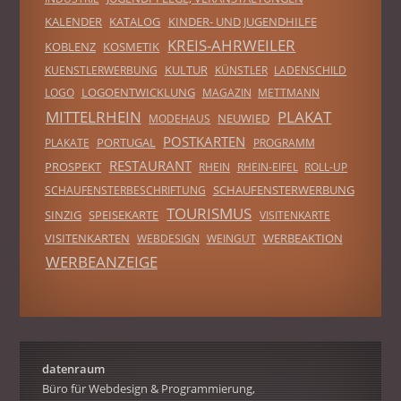
KALENDER
KATALOG
KINDER- UND JUGENDHILFE
KREIS-AHRWEILER
KOBLENZ
KOSMETIK
KULTUR
KUENSTLERWERBUNG
KÜNSTLER
LADENSCHILD
LOGOENTWICKLUNG
LOGO
MAGAZIN
METTMANN
MITTELRHEIN
PLAKAT
NEUWIED
MODEHAUS
POSTKARTEN
PORTUGAL
PLAKATE
PROGRAMM
RESTAURANT
PROSPEKT
RHEIN
RHEIN-EIFEL
ROLL-UP
SCHAUFENSTERWERBUNG
SCHAUFENSTERBESCHRIFTUNG
TOURISMUS
SINZIG
SPEISEKARTE
VISITENKARTE
VISITENKARTEN
WERBEAKTION
WEBDESIGN
WEINGUT
WERBEANZEIGE
datenraum
Büro für Webdesign & Programmierung,