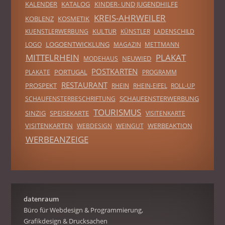
KALENDER
KATALOG
KINDER- UND JUGENDHILFE
KREIS-AHRWEILER
KOBLENZ
KOSMETIK
KULTUR
KUENSTLERWERBUNG
KÜNSTLER
LADENSCHILD
LOGOENTWICKLUNG
LOGO
MAGAZIN
METTMANN
MITTELRHEIN
PLAKAT
NEUWIED
MODEHAUS
POSTKARTEN
PORTUGAL
PLAKATE
PROGRAMM
RESTAURANT
PROSPEKT
RHEIN
RHEIN-EIFEL
ROLL-UP
SCHAUFENSTERWERBUNG
SCHAUFENSTERBESCHRIFTUNG
TOURISMUS
SINZIG
SPEISEKARTE
VISITENKARTE
VISITENKARTEN
WERBEAKTION
WEBDESIGN
WEINGUT
WERBEANZEIGE
datenraum
Büro für Webdesign & Programmierung,
Grafikdesign & Drucksachen