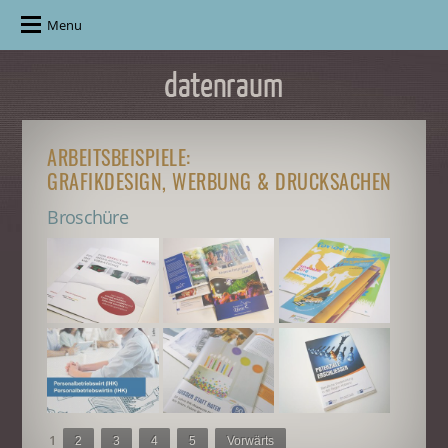
Menu
ARBEITSBEISPIELE:
GRAFIKDESIGN, WERBUNG & DRUCKSACHEN
Broschüre
1
2
3
4
5
Vorwärts