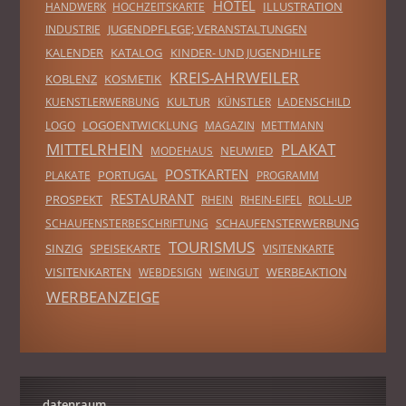
HOTEL
ILLUSTRATION
HANDWERK
HOCHZEITSKARTE
JUGENDPFLEGE; VERANSTALTUNGEN
INDUSTRIE
KALENDER
KATALOG
KINDER- UND JUGENDHILFE
KREIS-AHRWEILER
KOBLENZ
KOSMETIK
KULTUR
KUENSTLERWERBUNG
KÜNSTLER
LADENSCHILD
LOGOENTWICKLUNG
LOGO
MAGAZIN
METTMANN
MITTELRHEIN
PLAKAT
NEUWIED
MODEHAUS
POSTKARTEN
PORTUGAL
PLAKATE
PROGRAMM
RESTAURANT
PROSPEKT
RHEIN
RHEIN-EIFEL
ROLL-UP
SCHAUFENSTERWERBUNG
SCHAUFENSTERBESCHRIFTUNG
TOURISMUS
SINZIG
SPEISEKARTE
VISITENKARTE
VISITENKARTEN
WERBEAKTION
WEBDESIGN
WEINGUT
WERBEANZEIGE
datenraum