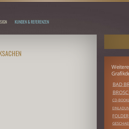
SIGN
KUNDEN & REFERENZEN
CKSACHEN
Weitere
Grafikd
BAD BR
BROSC
CD-BOOK
EINLADU
FOLDER
GESCHAE