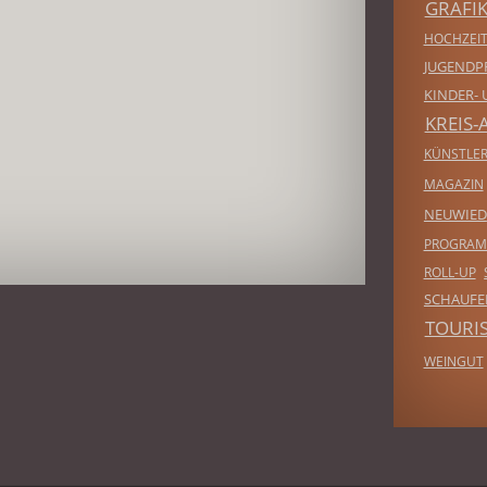
GRAFI
HOCHZEIT
JUGENDP
KINDER- 
KREIS-
KÜNSTLE
MAGAZIN
NEUWIED
PROGRA
ROLL-UP
SCHAUF
TOURI
WEINGUT