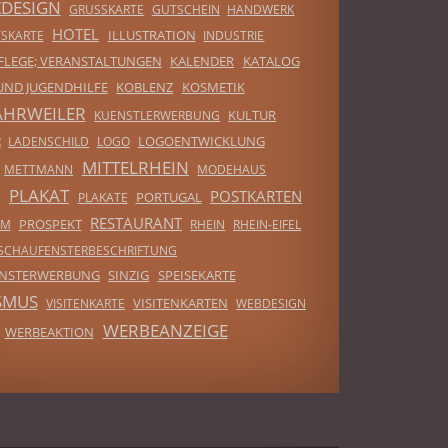
KDESIGN
GRUSSKARTE
GUTSCHEIN
HANDWERK
HOTEL
ILLUSTRATION
SKARTE
INDUSTRIE
FLEGE; VERANSTALTUNGEN
KALENDER
KATALOG
UND JUGENDHILFE
KOBLENZ
KOSMETIK
AHRWEILER
KULTUR
KUENSTLERWERBUNG
LOGOENTWICKLUNG
R
LADENSCHILD
LOGO
MITTELRHEIN
METTMANN
MODEHAUS
PLAKAT
POSTKARTEN
PORTUGAL
PLAKATE
RESTAURANT
PROSPEKT
MM
RHEIN
RHEIN-EIFEL
SCHAUFENSTERBESCHRIFTUNG
ENSTERWERBUNG
SINZIG
SPEISEKARTE
SMUS
VISITENKARTEN
VISITENKARTE
WEBDESIGN
WERBEANZEIGE
WERBEAKTION