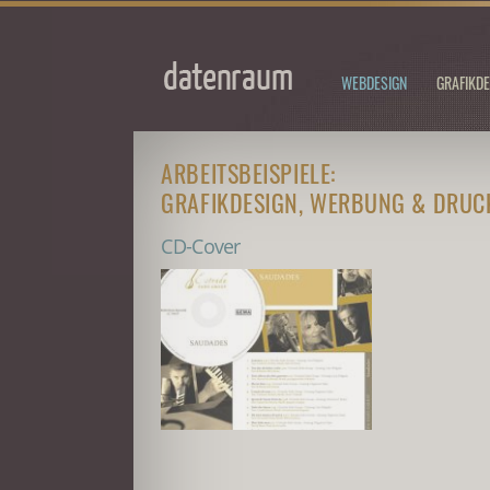
WEBDESIGN
GRAFIKDE
ARBEITSBEISPIELE:
GRAFIKDESIGN, WERBUNG & DRU
CD-Cover