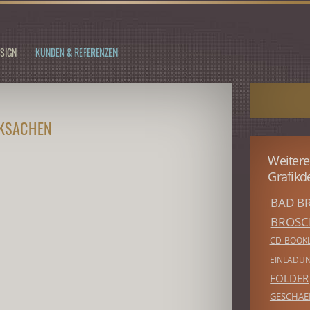
SIGN
KUNDEN & REFERENZEN
CKSACHEN
Weitere
Grafikd
BAD BR
BROSC
CD-BOOK
EINLADU
FOLDER
GESCHAE