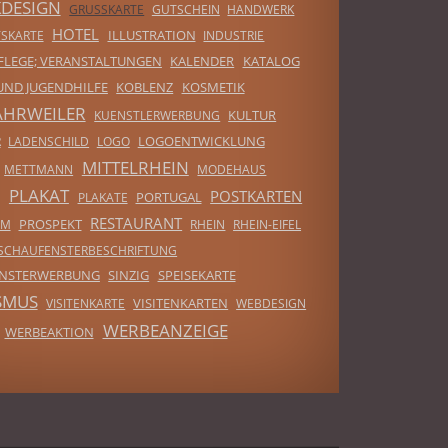
KDESIGN
GRUSSKARTE
GUTSCHEIN
HANDWERK
HOTEL
ILLUSTRATION
SKARTE
INDUSTRIE
FLEGE; VERANSTALTUNGEN
KALENDER
KATALOG
UND JUGENDHILFE
KOBLENZ
KOSMETIK
AHRWEILER
KULTUR
KUENSTLERWERBUNG
LOGOENTWICKLUNG
R
LADENSCHILD
LOGO
MITTELRHEIN
METTMANN
MODEHAUS
PLAKAT
POSTKARTEN
PORTUGAL
PLAKATE
RESTAURANT
PROSPEKT
MM
RHEIN
RHEIN-EIFEL
SCHAUFENSTERBESCHRIFTUNG
ENSTERWERBUNG
SINZIG
SPEISEKARTE
SMUS
VISITENKARTEN
VISITENKARTE
WEBDESIGN
WERBEANZEIGE
WERBEAKTION