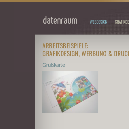
WEBDESIGN
GRAFIKDE
ARBEITSBEISPIELE:
GRAFIKDESIGN, WERBUNG & DRU
Grußkarte