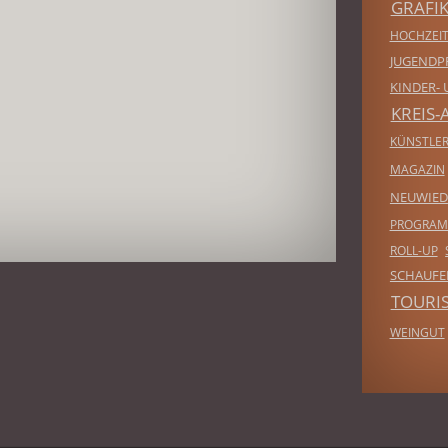
GRAFI
HOCHZEIT
JUGENDP
KINDER- 
KREIS-
KÜNSTLE
MAGAZIN
NEUWIED
PROGRA
ROLL-UP
SCHAUF
TOURI
WEINGUT