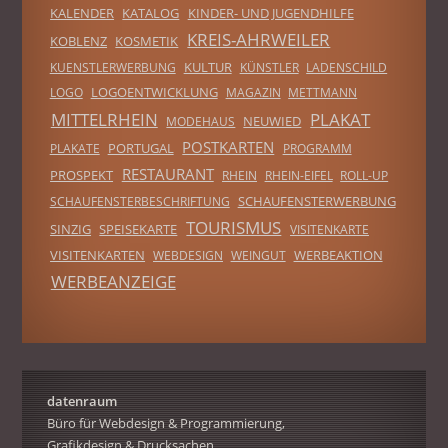
KALENDER
KATALOG
KINDER- UND JUGENDHILFE
KREIS-AHRWEILER
KOBLENZ
KOSMETIK
KULTUR
KUENSTLERWERBUNG
KÜNSTLER
LADENSCHILD
LOGOENTWICKLUNG
LOGO
MAGAZIN
METTMANN
MITTELRHEIN
PLAKAT
NEUWIED
MODEHAUS
POSTKARTEN
PORTUGAL
PLAKATE
PROGRAMM
RESTAURANT
PROSPEKT
RHEIN
RHEIN-EIFEL
ROLL-UP
SCHAUFENSTERWERBUNG
SCHAUFENSTERBESCHRIFTUNG
TOURISMUS
SINZIG
SPEISEKARTE
VISITENKARTE
VISITENKARTEN
WERBEAKTION
WEBDESIGN
WEINGUT
WERBEANZEIGE
datenraum
Büro für Webdesign & Programmierung,
Grafikdesign & Drucksachen