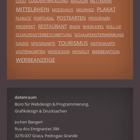
LOGOENTWICKLUNG
LOGO
MAGAZIN
METTMANN
MITTELRHEIN
PLAKAT
NEUWIED
MODEHAUS
POSTKARTEN
PORTUGAL
PLAKATE
PROGRAMM
RESTAURANT
PROSPEKT
RHEIN
RHEIN-EIFEL
ROLL-UP
SCHAUFENSTERWERBUNG
SCHAUFENSTERBESCHRIFTUNG
TOURISMUS
SINZIG
SPEISEKARTE
VISITENKARTE
VISITENKARTEN
WERBEAKTION
WEBDESIGN
WEINGUT
WERBEANZEIGE
datenraum
Büro für Webdesign & Programmierung,
Grafikdesign & Drucksachen
Jochen Bangert
Rua dos Emigrantes 399
3270-037 Graca, Pedrogao Grande