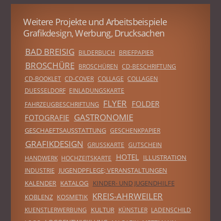
Weitere Projekte und Arbeitsbeispiele
Grafikdesign, Werbung, Drucksachen
BAD BREISIG
BILDERBUCH
BRIEFPAPIER
BROSCHÜRE
BROSCHÜREN
CD-BESCHRIFTUNG
CD-BOOKLET
CD-COVER
COLLAGE
COLLAGEN
DUESSELDORF
EINLADUNGSKARTE
FLYER
FOLDER
FAHRZEUGBESCHRIFTUNG
GASTRONOMIE
FOTOGRAFIE
GESCHAEFTSAUSSTATTUNG
GESCHENKPAPIER
GRAFIKDESIGN
GRUSSKARTE
GUTSCHEIN
HOTEL
ILLUSTRATION
HANDWERK
HOCHZEITSKARTE
JUGENDPFLEGE; VERANSTALTUNGEN
INDUSTRIE
KALENDER
KATALOG
KINDER- UND JUGENDHILFE
KREIS-AHRWEILER
KOBLENZ
KOSMETIK
KULTUR
KUENSTLERWERBUNG
KÜNSTLER
LADENSCHILD