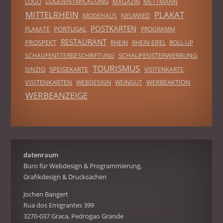
LOGOENTWICKLUNG
LOGO
MAGAZIN
METTMANN
MITTELRHEIN
PLAKAT
NEUWIED
MODEHAUS
POSTKARTEN
PORTUGAL
PLAKATE
PROGRAMM
RESTAURANT
PROSPEKT
RHEIN
RHEIN-EIFEL
ROLL-UP
SCHAUFENSTERWERBUNG
SCHAUFENSTERBESCHRIFTUNG
TOURISMUS
SINZIG
SPEISEKARTE
VISITENKARTE
VISITENKARTEN
WERBEAKTION
WEBDESIGN
WEINGUT
WERBEANZEIGE
datenraum
Büro für Webdesign & Programmierung,
Grafikdesign & Drucksachen
Jochen Bangert
Rua dos Emigrantes 399
3270-037 Graca, Pedrogao Grande