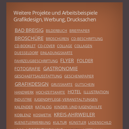
Weitere Projekte und Arbeitsbeispiele
Grafikdesign, Werbung, Drucksachen
BAD BREISIG
BILDERBUCH
BRIEFPAPIER
BROSCHÜRE
BROSCHÜREN
CD-BESCHRIFTUNG
CD-BOOKLET
CD-COVER
COLLAGE
COLLAGEN
DUESSELDORF
EINLADUNGSKARTE
FLYER
FOLDER
FAHRZEUGBESCHRIFTUNG
GASTRONOMIE
FOTOGRAFIE
GESCHAEFTSAUSSTATTUNG
GESCHENKPAPIER
GRAFIKDESIGN
GRUSSKARTE
GUTSCHEIN
HOTEL
ILLUSTRATION
HANDWERK
HOCHZEITSKARTE
JUGENDPFLEGE; VERANSTALTUNGEN
INDUSTRIE
KALENDER
KATALOG
KINDER- UND JUGENDHILFE
KREIS-AHRWEILER
KOBLENZ
KOSMETIK
KULTUR
KUENSTLERWERBUNG
KÜNSTLER
LADENSCHILD