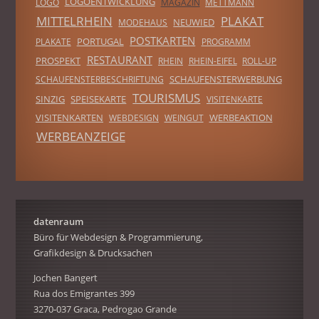
LOGOENTWICKLUNG
LOGO
MAGAZIN
METTMANN
MITTELRHEIN
PLAKAT
NEUWIED
MODEHAUS
POSTKARTEN
PORTUGAL
PLAKATE
PROGRAMM
RESTAURANT
PROSPEKT
RHEIN
RHEIN-EIFEL
ROLL-UP
SCHAUFENSTERWERBUNG
SCHAUFENSTERBESCHRIFTUNG
TOURISMUS
SINZIG
SPEISEKARTE
VISITENKARTE
VISITENKARTEN
WERBEAKTION
WEBDESIGN
WEINGUT
WERBEANZEIGE
datenraum
Büro für Webdesign & Programmierung,
Grafikdesign & Drucksachen
Jochen Bangert
Rua dos Emigrantes 399
3270-037 Graca, Pedrogao Grande