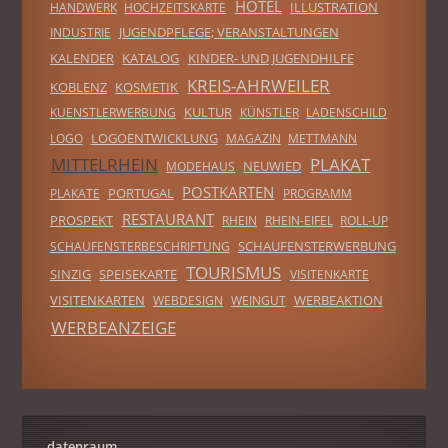
HOTEL
ILLUSTRATION
HANDWERK
HOCHZEITSKARTE
JUGENDPFLEGE; VERANSTALTUNGEN
INDUSTRIE
KALENDER
KATALOG
KINDER- UND JUGENDHILFE
KREIS-AHRWEILER
KOBLENZ
KOSMETIK
KULTUR
KUENSTLERWERBUNG
KÜNSTLER
LADENSCHILD
LOGOENTWICKLUNG
LOGO
MAGAZIN
METTMANN
MITTELRHEIN
PLAKAT
NEUWIED
MODEHAUS
POSTKARTEN
PORTUGAL
PLAKATE
PROGRAMM
RESTAURANT
PROSPEKT
RHEIN
RHEIN-EIFEL
ROLL-UP
SCHAUFENSTERWERBUNG
SCHAUFENSTERBESCHRIFTUNG
TOURISMUS
SINZIG
SPEISEKARTE
VISITENKARTE
VISITENKARTEN
WERBEAKTION
WEBDESIGN
WEINGUT
WERBEANZEIGE
datenraum