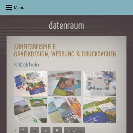
Menu
ARBEITSBEISPIELE:
GRAFIKDESIGN, WERBUNG & DRUCKSACHEN
Mittelrhein
1
2
3
4
5
Vorwärts