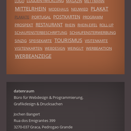
LOGOENTWICKLUNG
LOGO
MAGAZIN
METTMANN
MITTELRHEIN
PLAKAT
NEUWIED
MODEHAUS
POSTKARTEN
PORTUGAL
PLAKATE
PROGRAMM
RESTAURANT
PROSPEKT
RHEIN
RHEIN-EIFEL
ROLL-UP
SCHAUFENSTERWERBUNG
SCHAUFENSTERBESCHRIFTUNG
TOURISMUS
SINZIG
SPEISEKARTE
VISITENKARTE
VISITENKARTEN
WERBEAKTION
WEBDESIGN
WEINGUT
WERBEANZEIGE
datenraum
Büro für Webdesign & Programmierung,
Grafikdesign & Drucksachen
Jochen Bangert
Rua dos Emigrantes 399
3270-037 Graca, Pedrogao Grande