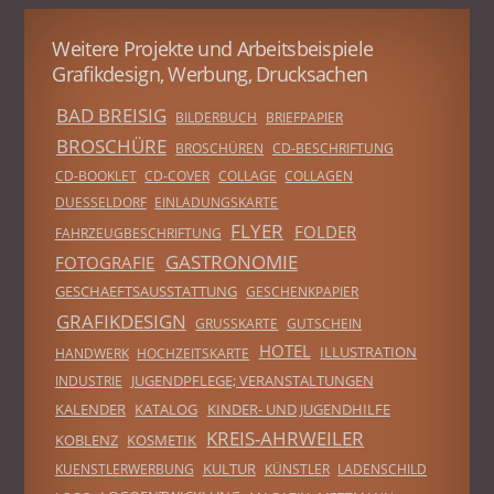
Weitere Projekte und Arbeitsbeispiele
Grafikdesign, Werbung, Drucksachen
BAD BREISIG
BILDERBUCH
BRIEFPAPIER
BROSCHÜRE
BROSCHÜREN
CD-BESCHRIFTUNG
CD-BOOKLET
CD-COVER
COLLAGE
COLLAGEN
DUESSELDORF
EINLADUNGSKARTE
FLYER
FOLDER
FAHRZEUGBESCHRIFTUNG
GASTRONOMIE
FOTOGRAFIE
GESCHAEFTSAUSSTATTUNG
GESCHENKPAPIER
GRAFIKDESIGN
GRUSSKARTE
GUTSCHEIN
HOTEL
ILLUSTRATION
HANDWERK
HOCHZEITSKARTE
JUGENDPFLEGE; VERANSTALTUNGEN
INDUSTRIE
KALENDER
KATALOG
KINDER- UND JUGENDHILFE
KREIS-AHRWEILER
KOBLENZ
KOSMETIK
KULTUR
KUENSTLERWERBUNG
KÜNSTLER
LADENSCHILD