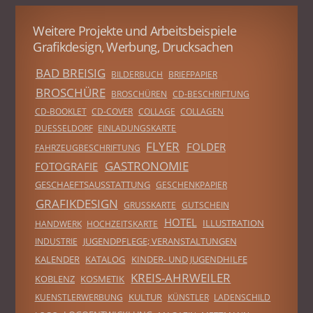
Weitere Projekte und Arbeitsbeispiele
Grafikdesign, Werbung, Drucksachen
BAD BREISIG
BILDERBUCH
BRIEFPAPIER
BROSCHÜRE
BROSCHÜREN
CD-BESCHRIFTUNG
CD-BOOKLET
CD-COVER
COLLAGE
COLLAGEN
DUESSELDORF
EINLADUNGSKARTE
FLYER
FOLDER
FAHRZEUGBESCHRIFTUNG
GASTRONOMIE
FOTOGRAFIE
GESCHAEFTSAUSSTATTUNG
GESCHENKPAPIER
GRAFIKDESIGN
GRUSSKARTE
GUTSCHEIN
HOTEL
ILLUSTRATION
HANDWERK
HOCHZEITSKARTE
JUGENDPFLEGE; VERANSTALTUNGEN
INDUSTRIE
KALENDER
KATALOG
KINDER- UND JUGENDHILFE
KREIS-AHRWEILER
KOBLENZ
KOSMETIK
KULTUR
KUENSTLERWERBUNG
KÜNSTLER
LADENSCHILD