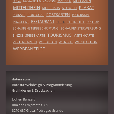
LOGOENTWICKLUNG
LOGO
MAGAZIN
METTMANN
MITTELRHEIN
PLAKAT
NEUWIED
MODEHAUS
POSTKARTEN
PORTUGAL
PLAKATE
PROGRAMM
RESTAURANT
PROSPEKT
RHEIN
RHEIN-EIFEL
ROLL-UP
SCHAUFENSTERWERBUNG
SCHAUFENSTERBESCHRIFTUNG
TOURISMUS
SINZIG
SPEISEKARTE
VISITENKARTE
VISITENKARTEN
WERBEAKTION
WEBDESIGN
WEINGUT
WERBEANZEIGE
datenraum
Büro für Webdesign & Programmierung,
Grafikdesign & Drucksachen
Jochen Bangert
Rua dos Emigrantes 399
3270-037 Graca, Pedrogao Grande