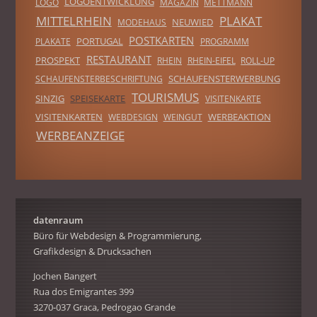
LOGOENTWICKLUNG
LOGO
MAGAZIN
METTMANN
MITTELRHEIN
PLAKAT
NEUWIED
MODEHAUS
POSTKARTEN
PORTUGAL
PLAKATE
PROGRAMM
RESTAURANT
PROSPEKT
RHEIN
RHEIN-EIFEL
ROLL-UP
SCHAUFENSTERWERBUNG
SCHAUFENSTERBESCHRIFTUNG
TOURISMUS
SINZIG
SPEISEKARTE
VISITENKARTE
VISITENKARTEN
WERBEAKTION
WEBDESIGN
WEINGUT
WERBEANZEIGE
datenraum
Büro für Webdesign & Programmierung,
Grafikdesign & Drucksachen
Jochen Bangert
Rua dos Emigrantes 399
3270-037 Graca, Pedrogao Grande