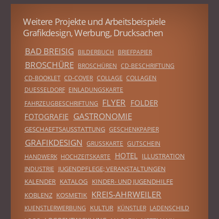
Weitere Projekte und Arbeitsbeispiele
Grafikdesign, Werbung, Drucksachen
BAD BREISIG
BILDERBUCH
BRIEFPAPIER
BROSCHÜRE
BROSCHÜREN
CD-BESCHRIFTUNG
CD-BOOKLET
CD-COVER
COLLAGE
COLLAGEN
DUESSELDORF
EINLADUNGSKARTE
FLYER
FOLDER
FAHRZEUGBESCHRIFTUNG
GASTRONOMIE
FOTOGRAFIE
GESCHAEFTSAUSSTATTUNG
GESCHENKPAPIER
GRAFIKDESIGN
GRUSSKARTE
GUTSCHEIN
HOTEL
ILLUSTRATION
HANDWERK
HOCHZEITSKARTE
JUGENDPFLEGE; VERANSTALTUNGEN
INDUSTRIE
KALENDER
KATALOG
KINDER- UND JUGENDHILFE
KREIS-AHRWEILER
KOBLENZ
KOSMETIK
KULTUR
KUENSTLERWERBUNG
KÜNSTLER
LADENSCHILD