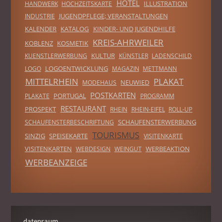
HOTEL
ILLUSTRATION
HANDWERK
HOCHZEITSKARTE
JUGENDPFLEGE; VERANSTALTUNGEN
INDUSTRIE
KALENDER
KATALOG
KINDER- UND JUGENDHILFE
KREIS-AHRWEILER
KOBLENZ
KOSMETIK
KULTUR
KUENSTLERWERBUNG
KÜNSTLER
LADENSCHILD
LOGOENTWICKLUNG
LOGO
MAGAZIN
METTMANN
MITTELRHEIN
PLAKAT
NEUWIED
MODEHAUS
POSTKARTEN
PORTUGAL
PLAKATE
PROGRAMM
RESTAURANT
PROSPEKT
RHEIN
RHEIN-EIFEL
ROLL-UP
SCHAUFENSTERWERBUNG
SCHAUFENSTERBESCHRIFTUNG
TOURISMUS
SINZIG
SPEISEKARTE
VISITENKARTE
VISITENKARTEN
WERBEAKTION
WEBDESIGN
WEINGUT
WERBEANZEIGE
datenraum