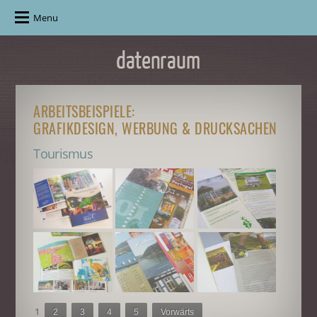
Menu
ARBEITSBEISPIELE:
GRAFIKDESIGN, WERBUNG & DRUCKSACHEN
Tourismus
1
2
3
4
5
Vorwärts