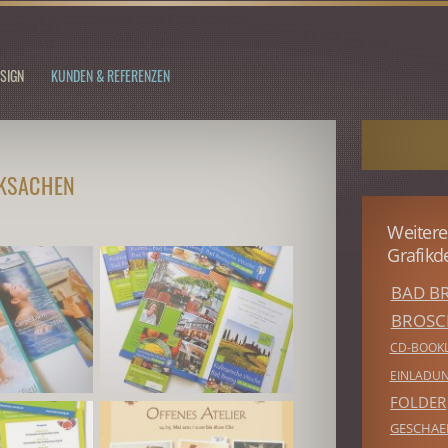
SIGN
KUNDEN & REFERENZEN
CKSACHEN
Weitere
Grafikd
BAD BR
BROSC
CD-BOOK
EINLADU
FOLDER
GESCHAE