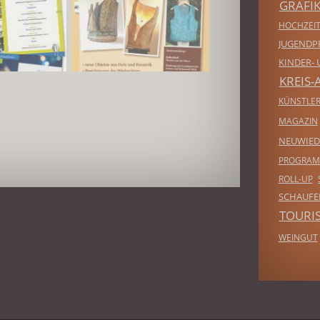
GRAFI
HOCHZEIT
JUGENDP
KINDER- 
KREIS-
KÜNSTLE
MAGAZIN
NEUWIED
PROGRA
ROLL-UP
SCHAUF
TOURI
WEINGUT