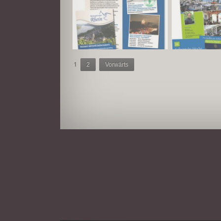
1
2
Vorwärts