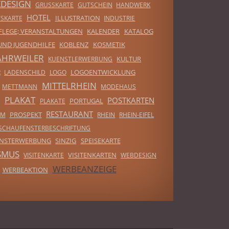
KDESIGN
GRUSSKARTE
GUTSCHEIN
HANDWERK
HOTEL
ILLUSTRATION
SKARTE
INDUSTRIE
FLEGE; VERANSTALTUNGEN
KALENDER
KATALOG
UND JUGENDHILFE
KOBLENZ
KOSMETIK
AHRWEILER
KULTUR
KUENSTLERWERBUNG
LOGOENTWICKLUNG
R
LADENSCHILD
LOGO
MITTELRHEIN
METTMANN
MODEHAUS
PLAKAT
POSTKARTEN
PORTUGAL
PLAKATE
RESTAURANT
PROSPEKT
MM
RHEIN
RHEIN-EIFEL
SCHAUFENSTERBESCHRIFTUNG
ENSTERWERBUNG
SINZIG
SPEISEKARTE
SMUS
VISITENKARTEN
VISITENKARTE
WEBDESIGN
WERBEANZEIGE
WERBEAKTION