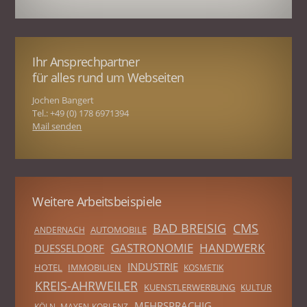
Ihr Ansprechpartner
für alles rund um Webseiten
Jochen Bangert
Tel.: +49 (0) 178 6971394
Mail senden
Weitere Arbeitsbeispiele
BAD BREISIG
CMS
AUTOMOBILE
ANDERNACH
GASTRONOMIE
HANDWERK
DUESSELDORF
INDUSTRIE
HOTEL
IMMOBILIEN
KOSMETIK
KREIS-AHRWEILER
KUENSTLERWERBUNG
KULTUR
MEHRSPRACHIG
KÖLN
MAYEN-KOBLENZ