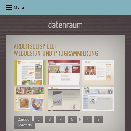
Menu
ARBEITSBEISPIELE:
WEBDESIGN UND PROGRAMMIERUNG
6
Zurück
2
3
4
5
7
8
Vorwärts