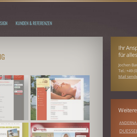
SIGN
KUNDEN & REFERENZEN
Ihr Ans
für all
NG
Jochen Ba
Tel.: +49 
Mail send
Weitere
ANDERNA
DUESSE