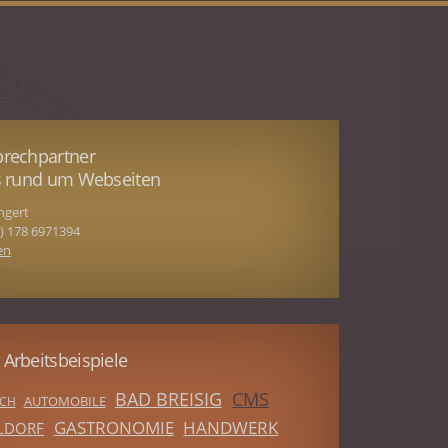
prechpartner
es rund um Webseiten
ngert
(0) 178 6971394
en
 Arbeitsbeispiele
BAD BREISIG
CMS
AUTOMOBILE
CH
GASTRONOMIE
HANDWERK
LDORF