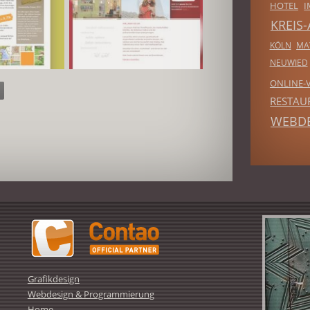
HOTEL
I
KREIS
KÖLN
MA
NEUWIED
ONLINE-
RESTAU
WEBD
Grafikdesign
Webdesign & Programmierung
Home