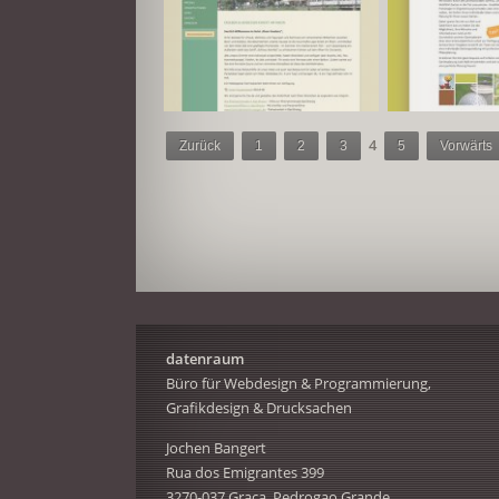
4
Zurück
1
2
3
5
Vorwärts
datenraum
Büro für Webdesign & Programmierung,
Grafikdesign & Drucksachen
Jochen Bangert
Rua dos Emigrantes 399
3270-037 Graca, Pedrogao Grande