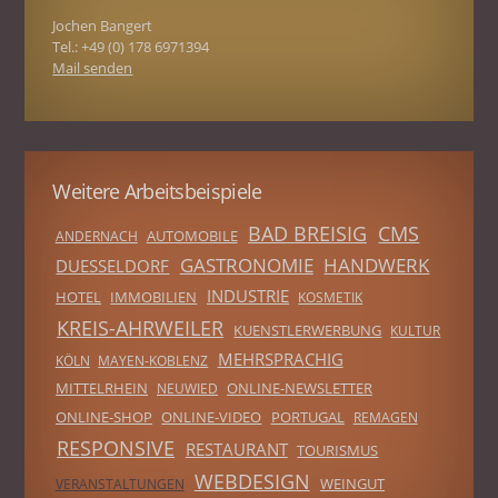
Jochen Bangert
Tel.: +49 (0) 178 6971394
Mail senden
Weitere Arbeitsbeispiele
BAD BREISIG
CMS
AUTOMOBILE
ANDERNACH
GASTRONOMIE
HANDWERK
DUESSELDORF
INDUSTRIE
HOTEL
IMMOBILIEN
KOSMETIK
KREIS-AHRWEILER
KUENSTLERWERBUNG
KULTUR
MEHRSPRACHIG
KÖLN
MAYEN-KOBLENZ
MITTELRHEIN
ONLINE-NEWSLETTER
NEUWIED
ONLINE-SHOP
ONLINE-VIDEO
PORTUGAL
REMAGEN
RESPONSIVE
RESTAURANT
TOURISMUS
WEBDESIGN
WEINGUT
VERANSTALTUNGEN