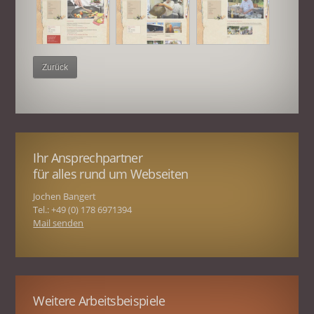
Zurück
Ihr Ansprechpartner
für alles rund um Webseiten
Jochen Bangert
Tel.: +49 (0) 178 6971394
Mail senden
Weitere Arbeitsbeispiele