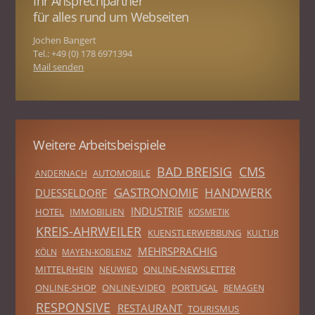
Ihr Ansprechpartner
für alles rund um Webseiten
Jochen Bangert
Tel.: +49 (0) 178 6971394
Mail senden
Weitere Arbeitsbeispiele
BAD BREISIG
CMS
AUTOMOBILE
ANDERNACH
GASTRONOMIE
HANDWERK
DUESSELDORF
INDUSTRIE
HOTEL
IMMOBILIEN
KOSMETIK
KREIS-AHRWEILER
KUENSTLERWERBUNG
KULTUR
MEHRSPRACHIG
KÖLN
MAYEN-KOBLENZ
MITTELRHEIN
ONLINE-NEWSLETTER
NEUWIED
ONLINE-SHOP
ONLINE-VIDEO
PORTUGAL
REMAGEN
RESPONSIVE
RESTAURANT
TOURISMUS