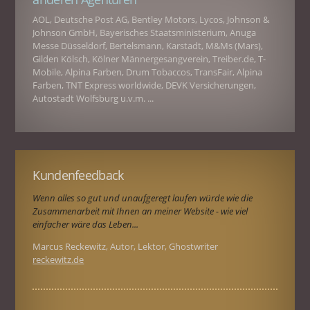
AOL, Deutsche Post AG, Bentley Motors, Lycos, Johnson &
Johnson GmbH, Bayerisches Staatsministerium, Anuga
Messe Düsseldorf, Bertelsmann, Karstadt, M&Ms (Mars),
Gilden Kölsch, Kölner Männergesangverein, Treiber.de, T-
Mobile, Alpina Farben, Drum Tobaccos, TransFair, Alpina
Farben, TNT Express worldwide, DEVK Versicherungen,
Autostadt Wolfsburg u.v.m. ...
Kundenfeedback
Wenn alles so gut und unaufgeregt laufen würde wie die
Zusammenarbeit mit Ihnen an meiner Website - wie viel
einfacher wäre das Leben...
Marcus Reckewitz, Autor, Lektor, Ghostwriter
reckewitz.de